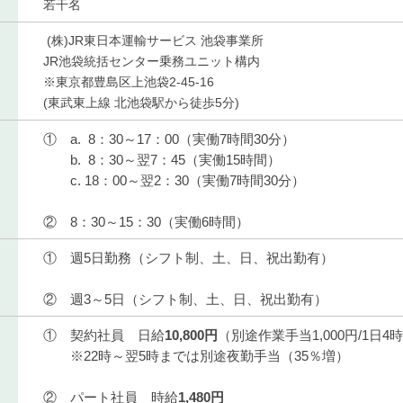
若干名
(株)JR東日本運輸サービス 池袋事業所
JR池袋統括センター乗務ユニット構内
※東京都豊島区上池袋2-45-16
(東武東上線 北池袋駅から徒歩5分)
① a. 8：30～17：00（実働7時間30分）
b. 8：30～翌7：45（実働15時間）
c. 18：00～翌2：30（実働7時間30分）
② 8：30～15：30（実働6時間）
① 週5日勤務（シフト制、土、日、祝出勤有）
② 週3～5日（シフト制、土、日、祝出勤有）
① 契約社員 日給
10,800円
（別途作業手当1,000円/1日4
※22時～翌5時までは別途夜勤手当（35％増）
② パート社員 時給
1,480円