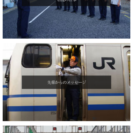
2026.5.11
【三鷹事業所】
清掃作業スタッフ募集
最寄駅：JR三鷹駅
2026.5.11
【田町事業所】
清掃作業スタッフ募集
最寄駅：JR高輪ゲートウェ
イ駅
2026.5.22
【山手事業所】
清掃作業スタッフ募集
最寄駅：JR大井町駅
2026.5.11
【尾久事業所】
清掃作業スタッフ募集
最寄駅：JR上中里駅
2026.5.11
【小金井事業所】
清掃作業スタッフ募集
最寄駅：JR武蔵小金井駅
2026.5.11
【豊田事業所 及び 拝島派出】
清掃作業スタッフ募集
最寄駅：JR
豊田駅
先輩からのメッセージ
神奈川県
2026.7.16
【弁天橋派出】
清掃スタッフ募集
最寄駅：JR弁天橋駅
2026.5.11
【橋本事業所(磯子派出・東神奈川派出)】
清掃作業スタッフ募集
最寄駅：JR磯子駅
2026.7.16
【国府津事業所 茅ヶ崎派出】
清掃作業スタッフ募集
最寄駅：JR茅
ヶ崎駅
2026.5.11