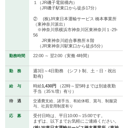
１（JR磯子電留構内）
（JR磯子駅東口から徒歩17分）
② (株)JR東日本運輸サービス 橋本事業所
（東神奈川派出）
※神奈川県横浜市神奈川区東神奈川１-29-
56
JR東神奈川総合事務所８階
（JR東神奈川駅東口から徒歩5分）
22:00 ～ 翌2:00（実働 4時間）
勤務時間
週3日～4日勤務 (シフト制、土・日・祝出
勤 務
勤有)
時給
1,430円
（22時～翌5時までは別途夜勤
給 与
手当（35％増）有り）
待 遇
交通費支給、諸手当、有給休暇、賞与、制服貸
与、社員登用制度有り
受付日時は、平日10:00～15:00です。
応 募
まずは、以下までお気軽にご連絡ください。
(株)JR東日本運輸サービス橋本事業所（東神