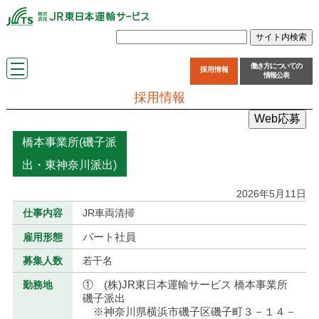
働き方についての
採用情報
情報公表
採用情報
Web応募
橋本事業所(磯子派
出・東神奈川派出)
2026年5月11日
仕事内容
JR車両清掃
パート社員
雇用形態
募集人数
若干名
① (株)JR東日本運輸サービス 橋本事業所
勤務地
磯子派出
※神奈川県横浜市磯子区磯子町３－１４－